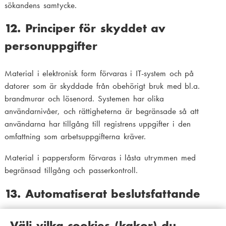
sökandens samtycke.
12. Principer för skyddet av
personuppgifter
Material i elektronisk form förvaras i IT-system och på
datorer som är skyddade från obehörigt bruk med bl.a.
brandmurar och lösenord. Systemen har olika
användarnivåer, och rättigheterna är begränsade så att
användarna har tillgång till registrens uppgifter i den
omfattning som arbetsuppgifterna kräver.
Material i pappersform förvaras i låsta utrymmen med
begränsad tillgång och passerkontroll.
13. Automatiserat beslutsfattande
Automatiserade beslut fattas inte och profilering görs inte
Välj vilka cookies (kakor) du