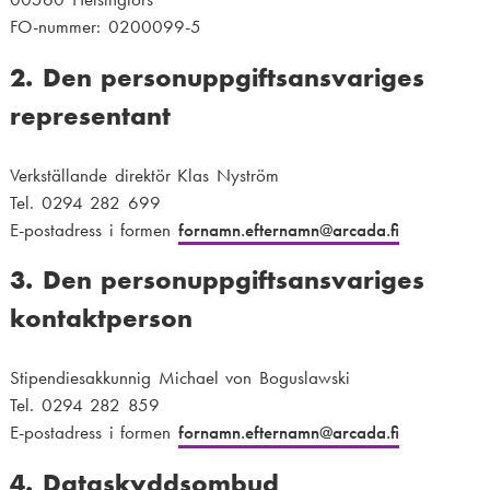
t
FO-nummer: 0200099-5
i
2. Den personuppgiftsansvariges
o
representant
n
Verkställande direktör Klas Nyström
Tel. 0294 282 699
E-postadress i formen
fornamn.efternamn
@arcada.fi
3. Den personuppgiftsansvariges
kontaktperson
Stipendiesakkunnig Michael von Boguslawski
Tel. 0294 282 859
E-postadress i formen
fornamn.efternamn
@arcada.fi
4. Dataskyddsombud