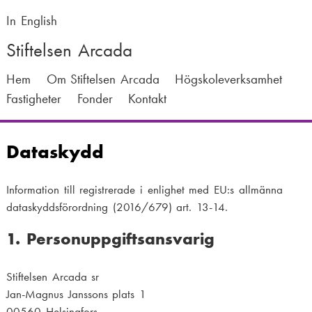
Hoppa
till
In English
huvudinnehåll
Stiftelsen Arcada
M
Hem
Om Stiftelsen Arcada
Högskoleverksamhet
Fastigheter
Fonder
Kontakt
a
i
Dataskydd
n
n
Information till registrerade i enlighet med EU:s allmänna
a
dataskyddsförordning (2016/679) art. 13-14.
v
1. Personuppgiftsansvarig
i
g
Stiftelsen Arcada sr
Jan-Magnus Janssons plats 1
a
00560 Helsingfors