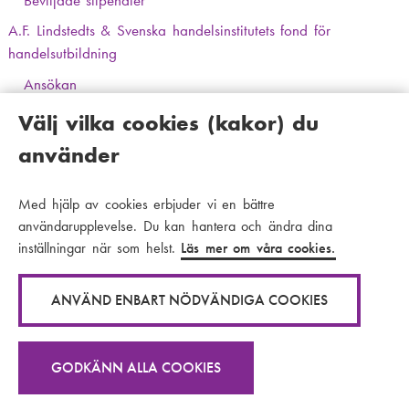
Beviljade stipendier
A.F. Lindstedts & Svenska handelsinstitutets fond för
handelsutbildning
Ansökan
Utskott
Välj vilka cookies (kakor) du
Projekt som beviljats stöd
använder
Kontakt
Med hjälp av cookies erbjuder vi en bättre
användarupplevelse. Du kan hantera och ändra dina
inställningar när som helst.
Läs mer om våra cookies.
© 2026 Stiftelsen Arcada
Kakor
Dataskydd
S
i
Tema
ANVÄND ENBART NÖDVÄNDIGA COOKIES
T
d
e
T
f
m
GODKÄNN ALLA COOKIES
e
T
o
a
m
e
t