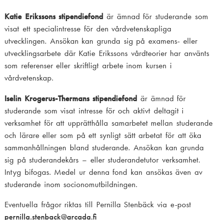
Katie Erikssons stipendiefond
är ämnad för studerande som
visat ett specialintresse för den vårdvetenskapliga
utvecklingen. Ansökan kan grunda sig på examens- eller
utvecklingsarbete där Katie Erikssons vårdteorier har använts
som referenser eller skriftligt arbete inom kursen i
vårdvetenskap.
Iselin Krogerus-Thermans stipendiefond
är ämnad för
studerande som visat intresse för och aktivt deltagit i
verksamhet för att upprätthålla samarbetet mellan studerande
och lärare eller som på ett synligt sätt arbetat för att öka
sammanhållningen bland studerande. Ansökan kan grunda
sig på studerandekårs – eller studerandetutor verksamhet.
Intyg bifogas. Medel ur denna fond kan ansökas även av
studerande inom socionomutbildningen.
Eventuella frågor riktas till Pernilla Stenbäck via e-post
pernilla.stenback
@arcada.fi