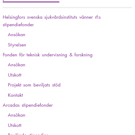
H
Helsingfors svenska sjukvårdsinstituts vänner rf:s
u
stipendiefonder
v
Ansökan
u
Styrelsen
d
Fonden för teknisk undervisning & forskning
m
Ansökan
Utskott
e
Projekt som beviljats stöd
n
Kontakt
y
Arcadas stipendiefonder
Ansökan
Utskott