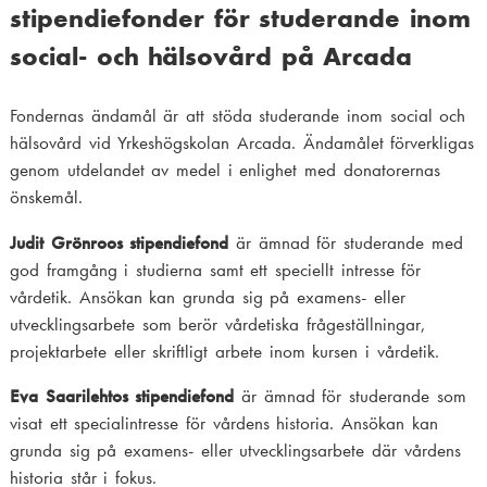
g
stipendiefonder för studerande inom
t
social- och hälsovård på Arcada
i
o
Fondernas ändamål är att stöda studerande inom social och
n
hälsovård vid Yrkeshögskolan Arcada. Ändamålet förverkligas
genom utdelandet av medel i enlighet med donatorernas
önskemål.
Judit Grönroos stipendiefond
är ämnad för studerande med
god framgång i studierna samt ett speciellt intresse för
vårdetik. Ansökan kan grunda sig på examens- eller
utvecklingsarbete som berör vårdetiska frågeställningar,
projektarbete eller skriftligt arbete inom kursen i vårdetik.
Eva Saarilehtos stipendiefond
är ämnad för studerande som
visat ett specialintresse för vårdens historia. Ansökan kan
grunda sig på examens- eller utvecklingsarbete där vårdens
historia står i fokus.