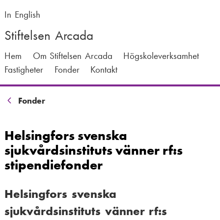
Hoppa
till
In English
huvudinnehåll
Stiftelsen Arcada
M
Hem
Om Stiftelsen Arcada
Högskoleverksamhet
Fastigheter
Fonder
Kontakt
a
i
L
Fonder
n
ä
n
Helsingfors svenska
n
a
sjukvårdsinstituts vänner rf:s
k
v
stipendiefonder
s
i
t
Helsingfors svenska
g
i
sjukvårdsinstituts vänner rf:s
a